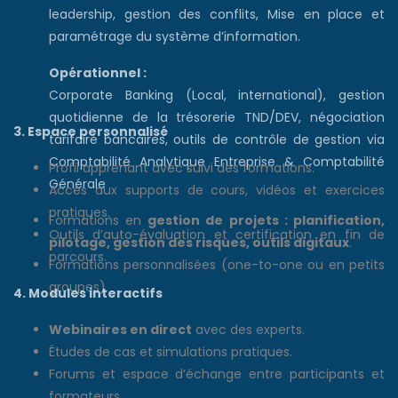
leadership, gestion des conflits, Mise en place et
paramétrage du système d’information.
Opérationnel :
Corporate Banking (Local, international), gestion
quotidienne de la trésorerie TND/DEV, négociation
3. Espace personnalisé
tarifaire bancaires, outils de contrôle de gestion via
Comptabilité Analytique Entreprise & Comptabilité
Profil apprenant avec suivi des formations.
Générale
Accès aux supports de cours, vidéos et exercices
pratiques.
Formations en
gestion de projets : planification,
Outils d’auto-évaluation et certification en fin de
pilotage, gestion des risques, outils digitaux
.
parcours.
Formations personnalisées (one-to-one ou en petits
groupes).
4. Modules interactifs
Webinaires en direct
avec des experts.
Études de cas et simulations pratiques.
Forums et espace d’échange entre participants et
formateurs.